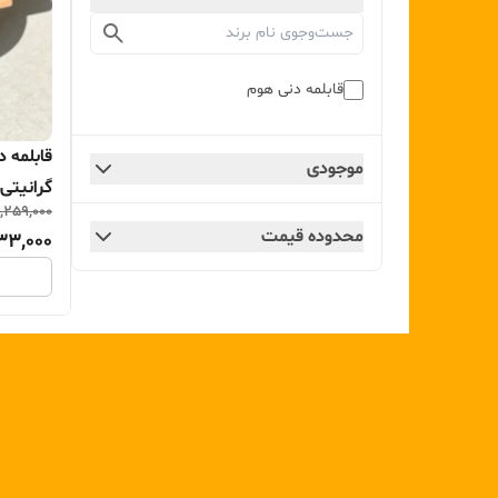
قابلمه دنی هوم
قابلمه 
موجودی
گرانیتی (۱۸، ۲۰ و ۲۴ سانتی
,259,000
محدوده قیمت
33,000