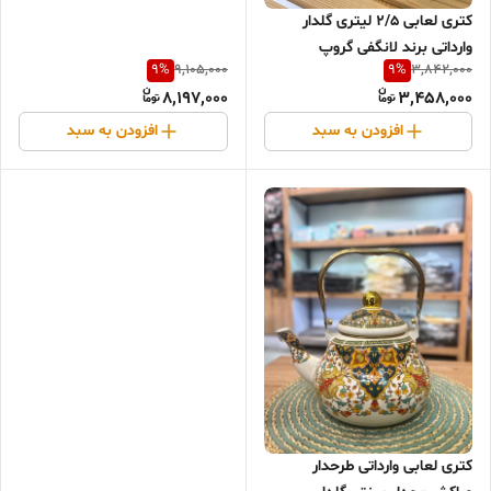
كترى لعابى ۲/۵ لیتری گلدار
وارداتی برند لانگفی گروپ
9
%
9
%
9,105,000
3,842,000
8,197,000
3,458,000
افزودن به سبد
افزودن به سبد
کتری لعابی وارداتی طرحدار