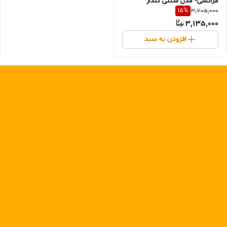
مراکشی- مدل سنتی گلدار
15
%
3,705,000
3,135,000
افزودن به سبد