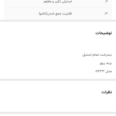
۲:
استیلی نگیر و مقاوم
۳:
قابلیت جمع شدن(تاشو)
توضیحات
بندرخت تمام استیل
برند ریور
مدل ۸۴۳۳
اندازه مجموع دو بال ۱۵۰ سانت
عرض ۶۰
نظرات
ارتفاع در کوتاهترین قسمت ۱۰۰ سانت
تحمل وزن لباس خیس تا ۲۵ کیلوگرم
ضد زنگ