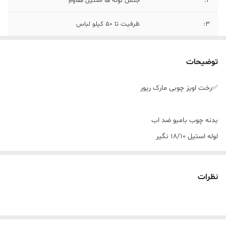
۲:
جنس لوله ها استیل مقاوم
۳:
ظرفیت تا ۵۰ کیلو لباس
توضیحات
✅رخت اویز چوبی مارک ریور
بدنه چوب بامبو ضد اب
لوله استیل ۱۸/۱۰ نگیر
با کیفیت عالی
ابعاد ارتفاع اویز ۱/۲۰سانتی متر
نظرات
عرض اویز۶۰ سانتی متر
برای خشک کردن لباس راه‌های زیادی وجود دارد که یکی از رایج ترین آنان،
استفاده از بند رخت یا رخت آویز می‌باشد. شما می‌توانید با توجه به فضای