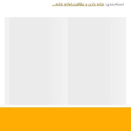
دسته‌بندی
:
خانه داری و نظافت،لوازم خانه...
خانه و همچنین حجم لباس‌هایی که آن ها را شستشو داده‌اید، اقدام به
خرید بند رخت چوبی ریور نمایید. بند رخت چوبی ریور کد 8679 وسیله‌ای
است که به منظور پهن کردن و خشک کردن لباس‌های خیس از آن استفاده
می‌شود. بند رخت تاشو ریور با تحمل وزن بیش از 25 کیلو است. غالبا
جنس آن از چوبی و فلز استیل است که نمونه های چوبی آن مرغوب‌تر و
عمری‌تر هستند. ابعاد محصول طول هر دو باله 140 سانتی متر ارتفاع 60
سانتی متر عرض باله 54 سانتی وزن محصول 4911 گرم باارسال رایگان و
ضمانت تحویل سالم کالا