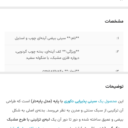
مشخصات
1:
**نام:** سینی بیضی آینه‌ای چوب و استیل
2:
**ویژگی:** کف آینه‌ای، بدنه چوب گردویی،
دیواره‌ فلزی مشبک، با منگوله سفید
۳:
**ابعاد:** ۴۰ × ۲۵ × ۵ cm
۴:
قابل شستشو با اب سرد و شوینده غیر اسیدی
توضیحات
این
محصول یک
سینی پذیرایی دکوری
با پایه (مدل پایه‌دار)
است که طراحی
آن ترکیبی از سبک سنتی و مدرن به نظر می‌رسد. بدنه‌ی اصلی به شکل
بیضی و عمیق ساخته شده و دور تا دور آن یک
لبه‌ی تزئینی با طرح مشبک