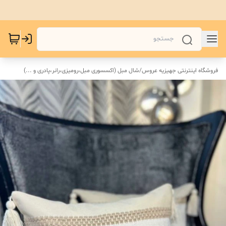
فروشگاه اینترنتی جهیزیه عروس
/
شال مبل (اکسسوری مبل،رومیزی،رانر،پادری و ...)