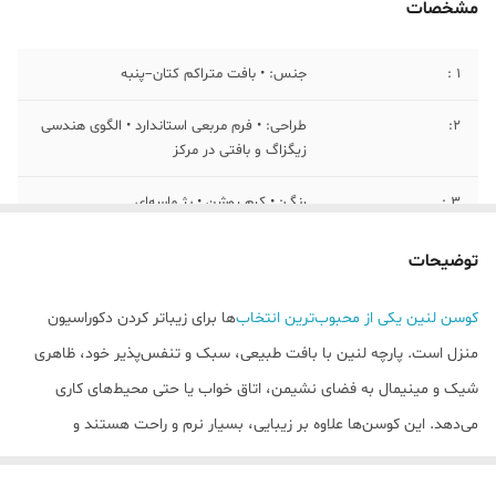
مشخصات
۱ :
جنس: • بافت متراکم کتان–پنبه
۲:
طراحی: • فرم مربعی استاندارد • الگوی هندسی
زیگزاگ و بافتی در مرکز
۳ :
رنگ: • کرم روشن • بژ ماسه‌ای
۴:
کاربرد: • مبل‌های تیره یا روشن، فضاهای
توضیحات
مینیمال گرم، لایه‌سازی کنار کوسن‌های بافت دار
کوسن لنین یکی از محبوب‌ترین انتخاب
‌ها برای زیباتر کردن دکوراسیون
۵:
ابعاد ۴۰ در ۴۰ سانتی متر
منزل است. پارچه لنین با بافت طبیعی، سبک و تنفس‌پذیر خود، ظاهری
6 :
جنس لنین ترک بدون اب رفت
شیک و مینیمال به فضای نشیمن، اتاق خواب یا حتی محیط‌های کاری
می‌دهد. این کوسن‌ها علاوه بر زیبایی، بسیار نرم و راحت هستند و
می‌توانند حس آرامش و گرما را به فضای خانه اضافه کنند.
کوسن لنین به دلیل جنس باکیفیت و دوام
بالا، در برابر استفاده روزمره