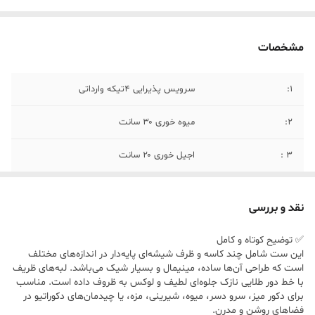
مشخصات
1:
سرویس پذیرایی ۴تیکه وارداتی
2:
میوه خوری ۳۰ سانت
۳ :
اجیل خوری ۲۰ سانت
۴:
شیرینی خوری ۳۰ سانت
نقد و بررسی
۵:
پیش دست ۱ دست پیاله ۱ دست
✅ توضیح کوتاه و کامل
این ست شامل چند کاسه و ظرف شیشه‌ای پایه‌دار در اندازه‌های مختلف
6 :
رنگ بدنه: سفید شیری / شفاف مات جزئیات
است که طراحی آن‌ها ساده، مینیمال و بسیار شیک می‌باشد. لبه‌های ظریف
لبه: طلایی ظریف جلوه کلی: روشن، لطیف و
با خط دور طلایی نازک جلوه‌ای لطیف و لوکس به ظروف داده است. مناسب
مینیمال
برای دکور میز، سرو دسر، میوه، شیرینی، مزه، یا چیدمان‌های دکوراتیو در
فضاهای روشن و مدرن.