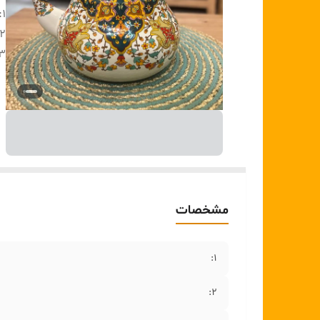
1:
۲:
۳:
مشخصات
1:
۲: