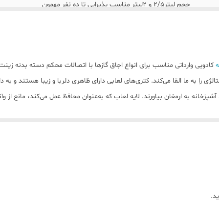
حجم لیتر۲/۵ و ۲لیتر مناسب پذیرایی تا ده نفر مهمون
کادویی وارداتی مناسب برای انواع اجاق گازها با اتصالات محکم دسته بدنه زی
را به ما القا می‌کند. کتری‌های لعابی دارای ظاهری دلربا و زیبا هستند و به دل
شپزخانه به ارمغان بیاورند. لایه لعاب که به‌عنوان محافظ عمل می‌کند، مانع از
گذار باشد. اگر فقط سطح خارجی لعاب داشته باشد، تاثیر مناسبی برای سلامتی ندار
د.