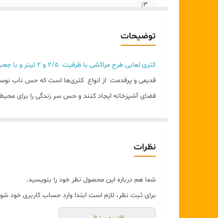
۳:
توضیحات
کتری لعابی طرح مراکشی با ظرفیت ۲/۵ و ۲ لیتر و با جعبه
قدیمی و پرقدمت از انواع کتری‌ها است که حس ناب نوستالژی 
فضای آشپزخانه ایجاد کنند و حس سر زندگی را برای محیط آ
لایه باید در داخل و خارج کتری وجود داشته باشد تا تاثیر
مشخصات :
نظرات
نوع کتری و سماور
کتری
شما هم درباره این محصول نظر خود را بنویسید.
ابعاد سماور یا کتری
برای ثبت نظر، لازم است ابتدا وارد حساب کاربری خود شوی
۲۲x۱۶x۲۰ سانتی‌متر