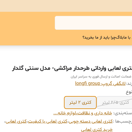
با ما
بلاگ
چرا باید از ما بخرید؟
تری لعابی وارداتی طرحدار مراکشی- مدل سنتی گلدار
 ضمانت اصالت و ارسال فوری به سراسر ایران
ند:
لانگفی گروپ longfi group
وع
کتری ۲/۵ لیتر
کتری ۲ لیتر
ته‌بندی
:
خانه داری و نظافت،لوازم خانه...
چسب‌ها :
کتری لعابی دسته چوبی
،
کتری لعابی با کیفیت
،
کتری لعابی
،
خرید کتری لعابی