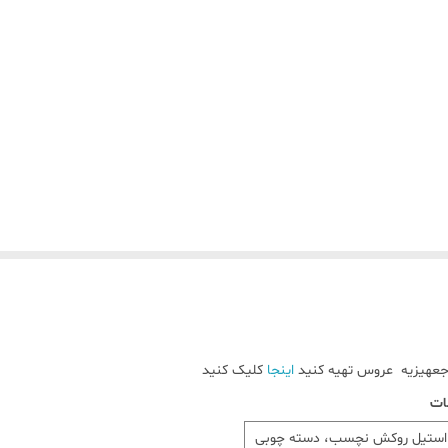
 جعهیزیه عروس تهیه کنید
اینجا
کلیک کنید
ات
DHB0320، برند DannyHome SimpliCity، استیل روکش نچسب، دسته چوبی