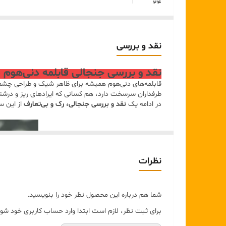
24
سانتی‌متر
شستشو ماشین ظرفشویی، مناسب سوپ، خورش، 
نقد و بررسی
کد DHB0324، استیل روکش نچسب، دست
20
سانتی‌متر
نقد و بررسی جنجالی قابلمه دنی‌هوم دسته چوبی کرم
ظرفشویی، مناسب برنج، پاستا، خوراک، ته‌چین
قابلمه‌های دنی‌هوم همیشه برای ظاهر شیک و طراحی چشم‌نو
طرفداران سرسخت دارد، هم کسانی که ایرادهای ریز و درشتش 
18
در ادامه یک
نقد و بررسی جنجالی، رک و بی‌تعارف
از این ست
وزن 1.02 کیلوگرم، شستشو ماشین ظرفشوی
سانتی‌متر
سس، نیمرو، گرم‌کردن غذا
نظرات
شما هم درباره این محصول نظر خود را بنویسید.
برای ثبت نظر، لازم است ابتدا وارد حساب کاربری خود شوی