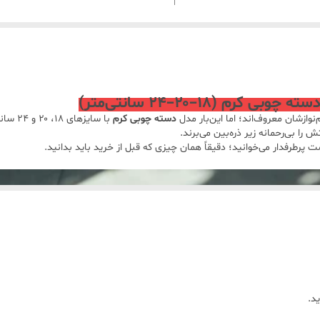
ارگونومیک، درب شیشه‌ای مقاوم، کرم سفید، 34×22×11cm، وزن 1.21 کیلوگرم،
غذاهای آبدار، سرو روی میز
ه چوبی ضدلغزش، درب شیشه‌ای
حرارت‌دیده، کرم سفید، 38×26×12cm، وزن 1.62 کیلوگرم، شستشو ماشین
 (۱۸–۲۰–۲۴ سانتی‌متر)
ازشان معروف‌اند؛ اما این‌بار مدل
دسته چوبی کرم
با سای
را بی‌رحمانه زیر ذره‌بین می‌برند.
بارکد 6521083101148، استیل روکش گرانیتی، دسته چوبی، کرم، 37×19×10cm،
 پرطرفدار می‌خوانید؛ دقیقاً همان چیزی که قبل از خرید باید بدانید.
ی، مناسب پخت کم‌حجم، غذای کودک،
د.