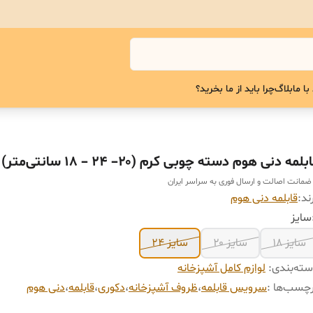
با ما
بلاگ
چرا باید از ما بخرید؟
بلمه دنی هوم دسته چوبی کرم (۲۰– ۲۴ – ۱۸ سانتی‌متر)
 ضمانت اصالت و ارسال فوری به سراسر ایران
ند:
قابلمه دنی هوم
سایز ۱۸
سایز ۲۰
سایز ۲۴
ته‌بندی
:
لوازم کامل آشپزخانه
چسب‌ها :
سرویس قابلمه
،
ظروف آشپزخانه
،
دکوری
،
قابلمه
،
دنی هوم