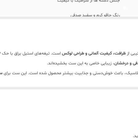
جنس دسته ها از سرامیک با کیفیت
رنگ چاقو کرم و سفید صدفی
جنس استیل زولینگن المان فوق العاده تیز و با کیفیت
همراه با جعبه های کادویی
یبی از
ظرافت، کیفیت آلمانی و طراحی لوکس
است. تیغه‌های استیل براق با حک
y
قابل شستشو با شوینده غیر اسیدی
فی و درخشان
، زیبایی خاصی به این ست بخشیده‌اند.
کلاسیک، باعث خوش‌دستی و جذابیت بیشتر محصول شده است. این ست برای
سر
برند : زولینگن آلمان
ذیرایی شما بدهد.
تید، این محصول انتخابی عالی برای استفاده روزمره یا هدیه‌ای لوکس و کاربرد
د.