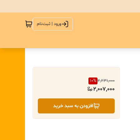
ورود | ثبت‌نام
10
%
2,231,000
2,007,000
افزودن به سبد خرید