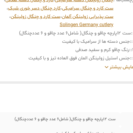
چسب‌ها :
چنگال زولینگن دسته سرامیکی
،
کارد و چنگال دسته صدفی
،
ست کارد و چنگال سرامیکی
،
کارد چنگال دسر خوری شیک
،
ست پذیرایی زولینگن آلمان
،
ست کارد و چنگال زولینگن
،
Solingen Germany cutlery
:
ست ۱۲پارچه چاقو و چنگال( شامل۶ عدد چاقو و ۶ عددچنگال)
:
جنس دسته ها از سرامیک با کیفیت
:
رنگ چاقو کرم و سفید صدفی
:
جنس استیل زولینگن المان فوق العاده تیز و با کیفیت
:
همراه با جعبه های کادویی
ایش بیشتر
:
قابل شستشو با شوینده غیر اسیدی
:
برند : زولینگن آلمان
ست ۱۲پارچه چاقو و چنگال( شامل۶ عدد چاقو و ۶ عددچنگال)