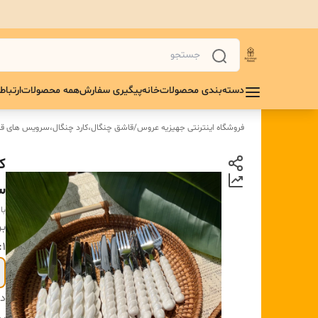
دسته‌بندی محصولات
خانه
پیگیری سفارش
همه محصولات
ارتباط 
فروشگاه اینترنتی جهیزیه عروس
/
قاشق چنگال،کارد چنگال،سرویس های قا
سر
با
بر
۱:طرح
دس