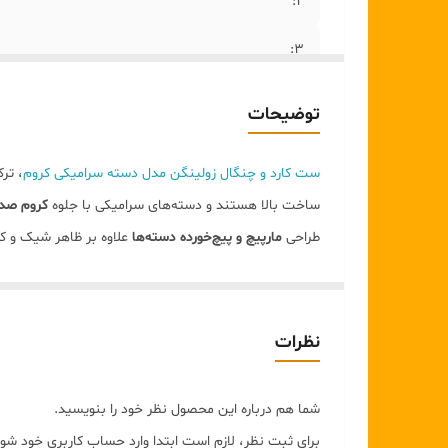
۲:
۳:
۴:
توضیحات
۵:
ست کارد و چنگال زولینگن مدل دسته سرامیکی کروم
، ترک
۶:
ساخت بالا هستند و دسته‌های سرامیکی با جلوه
کروم صد
طراحی
مارپیچ و پیچ‌خورده دسته‌ها
علاوه بر ظاهر شیک و 
۷:
رسمی
بسیار مناسب بوده و می‌تواند جلوه‌ای خاص به میز پ
اگر به دنبال یک ست کارد و چنگال شیک، بادوام و خاص هس
ویژگی‌های محصول
نظرات
برند:
Solingen
ساخت:
Germany
شما هم درباره این محصول نظر خود را بنویسید.
جنس تیغه:
استیل براق و مقاوم
برای ثبت نظر، لازم است ابتدا وارد حساب کاربری خود شوی