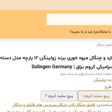
با ما
بلاگ
چرا باید از ما بخرید؟
شق و چنگال
کارد و چنگال میوه خوری برند زولینگن ۱۲ پارچه مدل دسته
امیکی کروم براق | Solingen Germany
 ضمانت اصالت و ارسال فوری به سراسر ایران
ند:
زولینگن
پیچ سفید کروم ۱
پیچ سفید کروم ۲
ته‌بندی
:
قاشق چنگال،کارد چنگال،سرویس های قاشق و چنگال