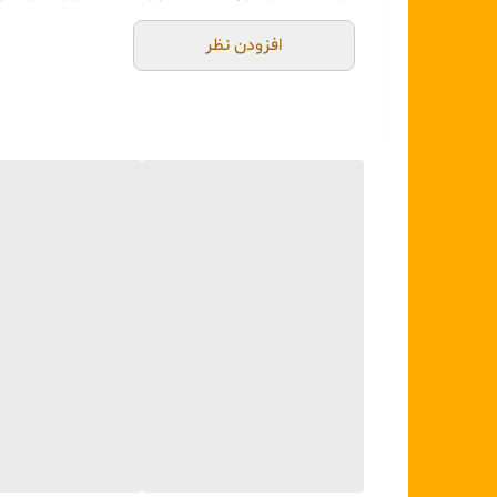
جنس دسته:
سرامیکی
افزودن نظر
رنگ دسته:
کروم صدفی / سفید براق
طراحی دسته:
پیچ‌دار و لوکس
کاربرد:
میوه‌خوری، دسرخوری، پذیرایی
مناسب برای:
استفاده خانگی، مهمانی، هدیه