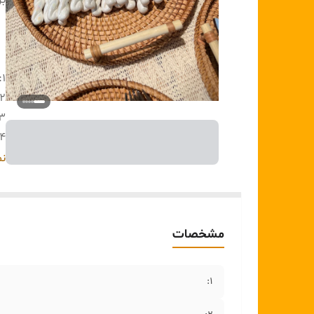
بر
۱:
۲:
۳:
۴:
۵:
نم
۶:
۷:
مشخصات
۱: