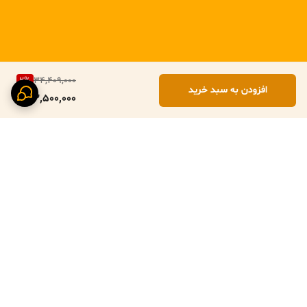
ظروف سری فیکا معمولاً در رنگ‌های مات و طبیعی مانند:
کرم
سبز زیتونی
خاکستری
2
%
34,409,000
صورتی ملایم
افزودن به سبد خرید
33,500,000
تولید می‌شوند که باعث شده این سرویس‌ها علاوه بر کارایی، به‌عنوان یک
عنصر دکوراتیو در آشپزخانه نیز استفاده شوند.
محتویات سرویس قابلمه ۹ پارچه فیکا
ترکیب دقیق ممکن است در بازارهای مختلف کمی متفاوت باشد، اما معمولاً
سرویس ۹ پارچه شامل موارد زیر است:
برگشت به بالا