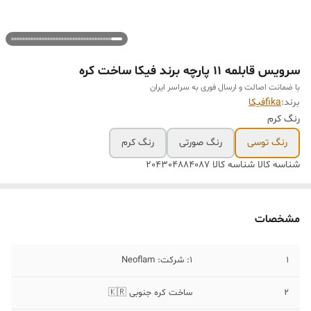
سرویس قابلمه 11 پارچه برند فیکا ساخت کره
با ضمانت اصالت و ارسال فوری به سراسر ایران
برند:
fikaفیکا
رنگ کرم
رنگ توسی
رنگ صورتی
رنگ کرم
شناسه کالا
شناسه کالا 204304884087
مشخصات
1
1: شرکت: Neoflam
2
️ساخت کره جنوبی 🇰🇷