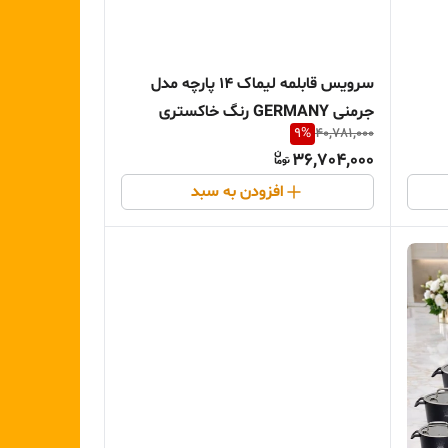
سرویس قابلمه لیماک 14 پارچه مدل
جرمنی GERMANY رنگ خاکستری
9
%
40,781,000
36,704,000
افزودن به سبد