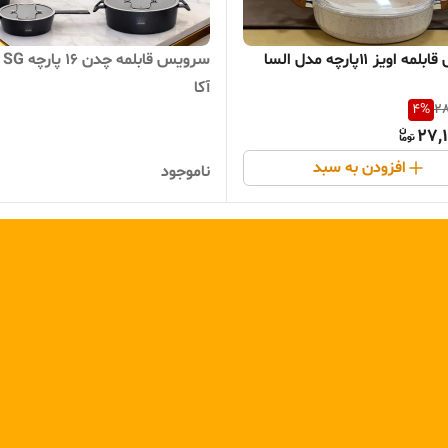
سرویس قابلمه اویز ۱۱پارچه مدل السا
سروی
آکا
4
%
28
27,
افزودن به سبد
ناموجود