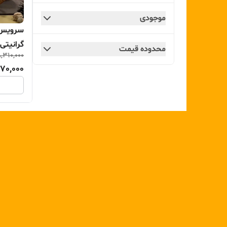
موجودی
گرانیتی
محدوده قیمت
,310,000
170,000