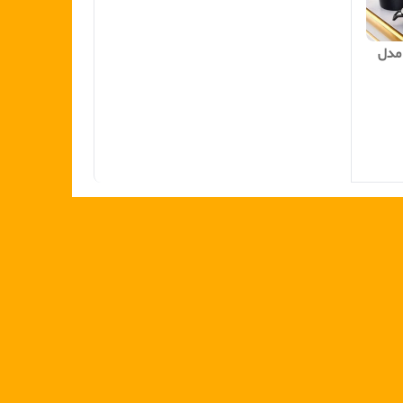
س قابلمه چدن ۱۶ پارچه SG مدل