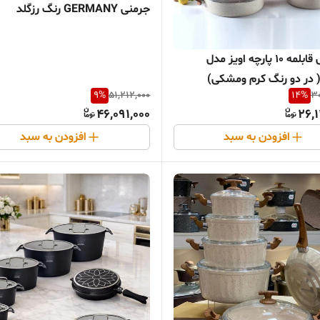
جرمنی GERMANY رنگ رزگلد
سرویس قابلمه 10 پارچه اویز مدل
9
%
51,212,000
14
%
30
46,091,000
26,
افزودن به سبد
افزودن به سبد