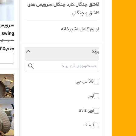
قاشق چنگال،کارد چنگال،سرویس های
قاشق و چنگال
لوازم کامل آشپزخانه
swing ( در دو رنگ کرم و‌مشکی)
,400,000
125,000
برند
SGاس جی
اویز
اویز aviz
لیماک