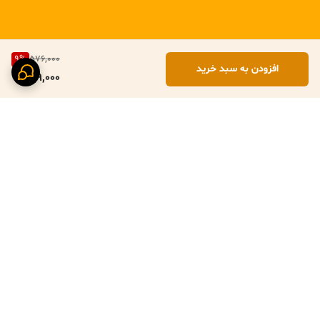
9
%
576,000
افزودن به سبد خرید
519,000
برگشت به بالا