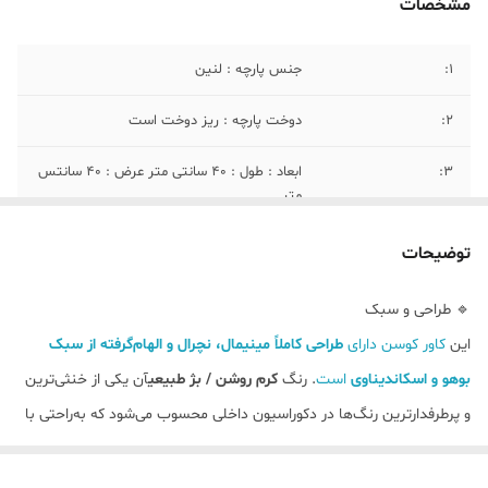
مشخصات
1:
جنس پارچه : لنین
2:
دوخت پارچه : ریز دوخت است
3:
ابعاد : طول : ۴۰ سانتی متر عرض : ۴۰ سانتس
متر
توضیحات
🔹 طراحی و سبک
این
کاور کوسن دارای
طراحی کاملاً مینیمال، نچرال و الهام‌گرفته از سبک
بوهو و اسکاندیناوی
است
. رنگ
کرم روشن / بژ طبیعی
آن یکی از خنثی‌ترین
و پرطرفدارترین رنگ‌ها در دکوراسیون داخلی محسوب می‌شود که به‌راحتی با
طیف وسیعی از مبلمان و فضاها هماهنگ می‌گردد.
نقوش
هندسی و راه‌راه بافته‌شده
روی سطح پارچه، بدون ایجاد شلوغی، به